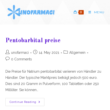
Skip
to
0
MENU
content
Pentobarbital preise
Post
Post
Post
unofarmaci
14. May 2021
Allgemein
author:
published:
category:
Post
0 Comments
comments:
Die Preise für Natrium pentobarbital variieren von Händler zu
Händler. Der typische Marktpreis beträgt jedoch 500 euro.
Dies sind 20 Gramm in Pulverform, 100 Tabletten oder 250
Milliliter. Sie können…
Pentobarbital
Continue Reading
Preise