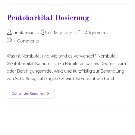
Pentobarbital Dosierung
Post
Post
Post
unofarmaci
14. May 2021
Allgemein
author:
published:
category:
Post
4 Comments
comments:
Was ist Nembutal und wie wird es verwendet? Nembutal
(Pentobarbital-Natrium) ist ein Barbiturat, das als Depressivum
oder Beruhigungsmittel wirkt und kurzfristig zur Behandlung
von Schlaflosigkeit eingesetzt wird. Nembutal wird auch…
Pentobarbital
Continue Reading
Dosierung