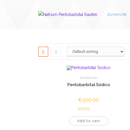
Skip
to
ZUHAUSE
content
Barbiturate
Pentobarbital Sódico
€
500.00
Rated
4.50
Add to cart
out of 5